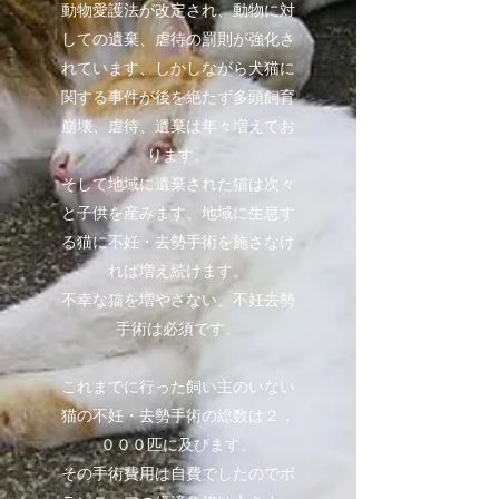
動物愛護法が改定され、動物に対
しての遺棄、虐待の罰則が強化さ
れています、しかしながら犬猫に
関する事件が後を絶たず多頭飼育
崩壊、虐待、遺棄は年々増えてお
ります。
そして地域に遺棄された猫は次々
と子供を産みます、地域に生息す
る猫に不妊・去勢手術を施さなけ
れば増え続けます。
不幸な猫を増やさない、不妊去勢
手術は必須です。
これまでに行った飼い主のいない
猫の不妊・去勢手術の総数は２，
０００匹に及びます。
その手術費用は自費でしたのでボ