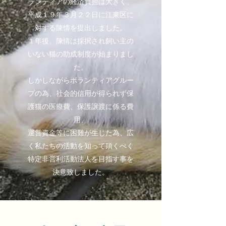
ランティアの経済負担は大きく、
平成１９年３月２２日に江東区に
対する陳情を提出しました。
１年後、陳情は採択され飼い主の
いない猫の助成制度が始まりまし
た。
しかしながらボランティアグルー
プの為、社会的信用が得られず保
護猫の医療費、保護譲渡に係る費
用、
運営資金等に困難が生じた為、広
く私たちの活動を知って頂くべく
特定非営利活動法人を目指す事を
決意致しました。