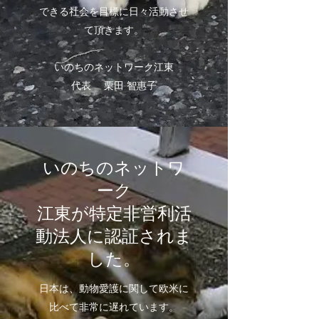
できる社会を目標に日々活動させ
て頂きます。
​いのちのネットワーク江東
代表 栗田 智惠子
いのちのネットワ
ーク
江東が特定非営利活
動法人に認証されま
した。
日本は、動物愛護に関して欧米に
比べて非常に遅れています。