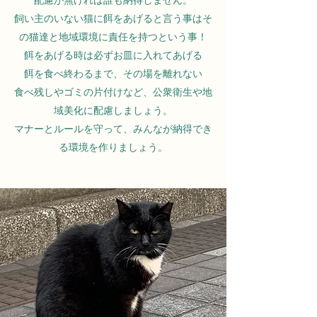
配慮が無ければ誰も納得しません。
飼い主のいない猫に餌をあげると言う事はそ
の猫達と地域環境に責任を持つという事！
餌をあげる時は必ずお皿に入れてあげる
餌を食べ終わるまで、その場を離れない
食べ残しやゴミの片付けなど、公衆衛生や地
域美化に配慮しましょう。
マナーとルールを守って、みんなが納得でき
る環境を作りましょう。