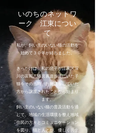
いのちのネットワ
ーク 江東につい
て
私が、飼い主のいない猫の活動を
始めて３０年が経ちました。
きっかけは、私の息子が江東区深
川の富岡八幡宮裏遊歩道にいた子
猫をその当時、お世話をしていた
方から譲渡されたことから始まり
ます。
飼い主のいない猫の普及活動を通
じて、地域の生活環境を整え地域
住民の方々とコミュニケーション
を図り、猫と人とが、優しく共生