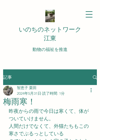
いのちのネットワーク
江東
動物の福祉を推進
記事
智恵子 栗田
2024年5月31日
読了時間: 1分
梅雨寒！
昨夜からの雨で今日は寒くて、体が
ついていけません。
人間だけでなくて、外猫たちもこの
寒さでぶるっとしている