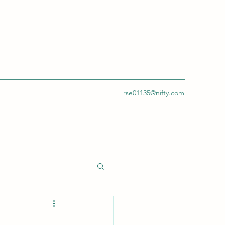
rse01135@nifty.com