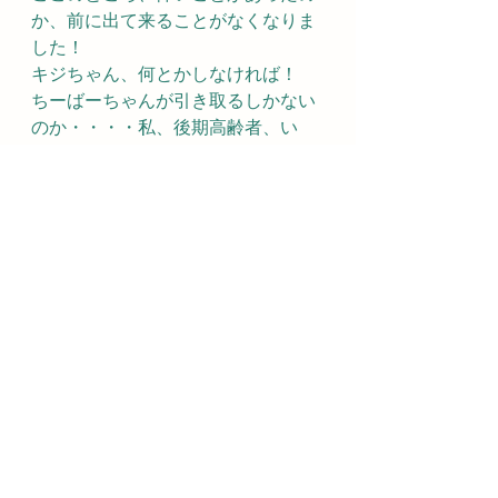
か、前に出て来ることがなくなりま
した！
キジちゃん、何とかしなければ！
ちーばーちゃんが引き取るしかない
のか・・・・私、後期高齢者、い
つ、死ぬかわからない
年齢です！それに家には5匹の保護猫
がいます！
しかし、子の猫達のお陰で毎日幸せ
です。
すべて表示
最新記事