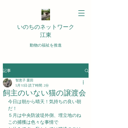
いのちのネットワーク
江東
動物の福祉を推進
記事
智恵子 栗田
5月10日
読了時間: 2分
飼主のいない猫の譲渡会
今日は朝から晴天！気持ちの良い朝
だ！
５月は中央防波堤外側、埋立地のね
この捕獲は色々な事情で