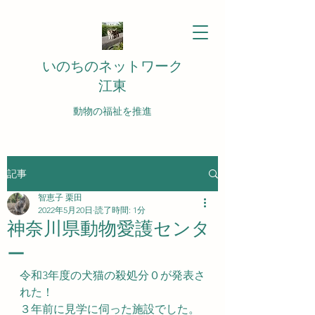
いのちのネットワーク
江東
動物の福祉を推進
記事
智恵子 栗田
2022年5月20日
読了時間: 1分
神奈川県動物愛護センタ
ー
令和3年度の犬猫の殺処分０が発表さ
れた！
３年前に見学に伺った施設でした。