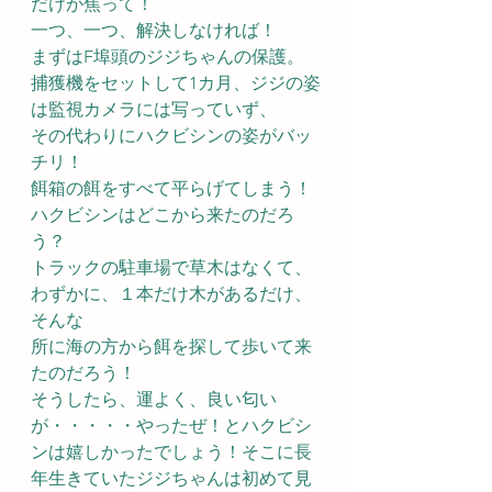
だけが焦って！
一つ、一つ、解決しなければ！
まずはF埠頭のジジちゃんの保護。
捕獲機をセットして1カ月、ジジの姿
は監視カメラには写っていず、
その代わりにハクビシンの姿がバッ
チリ！
餌箱の餌をすべて平らげてしまう！
ハクビシンはどこから来たのだろ
う？
トラックの駐車場で草木はなくて、
わずかに、１本だけ木があるだけ、
そんな
所に海の方から餌を探して歩いて来
たのだろう！
そうしたら、運よく、良い匂い
が・・・・・やったぜ！とハクビシ
ンは嬉しかったでしょう！そこに長
年生きていたジジちゃんは初めて見