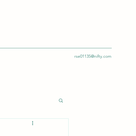
rse01135@nifty.com