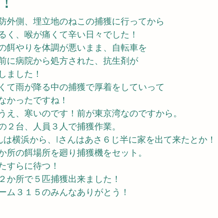
！
中防外側、埋立地のねこの捕獲に行ってから
るく、喉が痛くて辛い日々でした！
の餌やりを体調が悪いまま、自転車を
前に病院から処方された、抗生剤が
しました！
くて雨が降る中の捕獲で厚着をしていって
なかったですね！
うえ、寒いのです！前が東京湾なのですから。
の２台、人員３人で捕獲作業。
んは横浜から、Iさんはあさ６じ半に家を出て来たとか！
か所の餌場所を廻り捕獲機をセット。
たすらに待つ！
２か所で５匹捕獲出来ました！
ーム３１５のみんなありがとう！