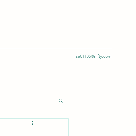
rse01135@nifty.com