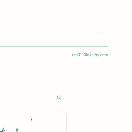
rse01135@nifty.com